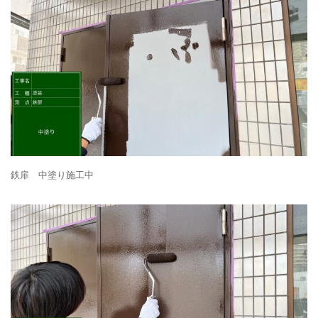
鉄扉 中塗り施工中