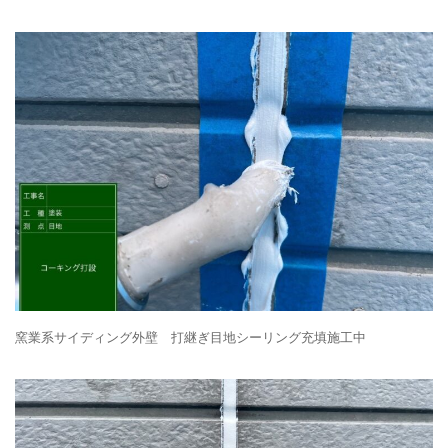
窯業系サイディング外壁 打継ぎ目地シーリング充填施工中