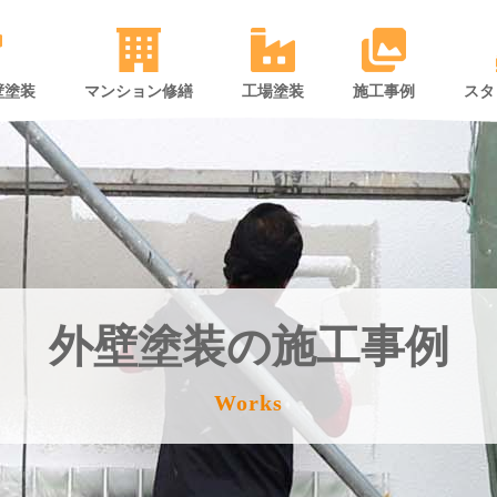
壁塗装
マンション修繕
工場塗装
施工事例
スタ
外壁塗装の施工事例
Works