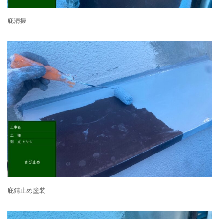
庇清掃
庇錆止め塗装