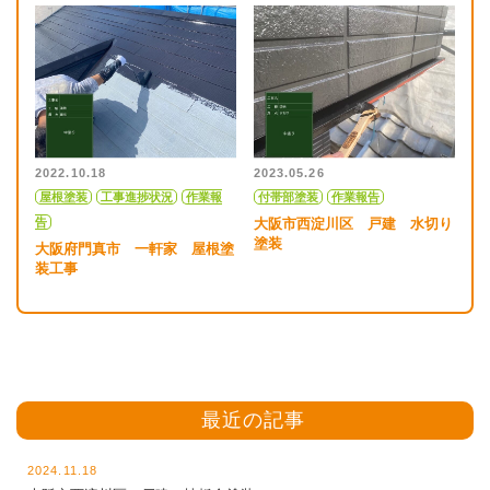
2022.10.18
2023.05.26
屋根塗装
工事進捗状況
作業報
付帯部塗装
作業報告
告
大阪市西淀川区 戸建 水切り
塗装
大阪府門真市 一軒家 屋根塗
装工事
最近の記事
2024.11.18