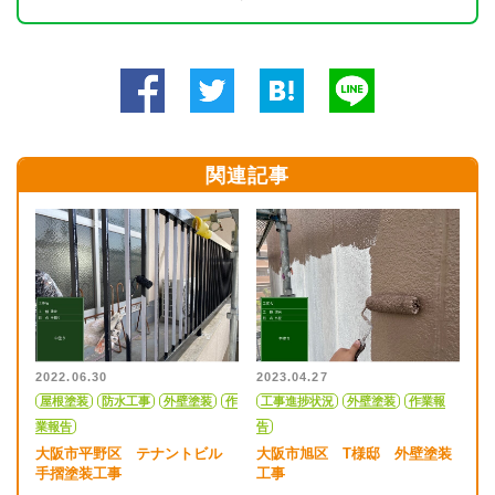
関連記事
2022.06.30
2023.04.27
屋根塗装
防水工事
外壁塗装
作
工事進捗状況
外壁塗装
作業報
業報告
告
大阪市平野区 テナントビル
大阪市旭区 T様邸 外壁塗装
手摺塗装工事
工事