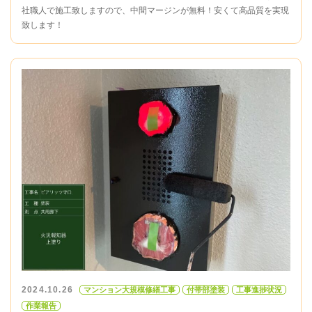
社職人で施工致しますので、中間マージンが無料！安くて高品質を実現
致します！
2024.10.26
マンション大規模修繕工事
付帯部塗装
工事進捗状況
作業報告