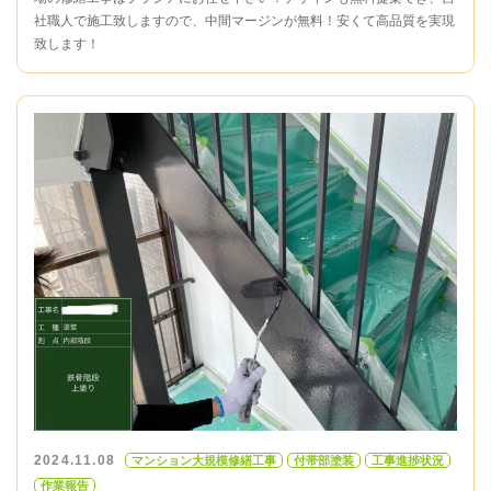
社職人で施工致しますので、中間マージンが無料！安くて高品質を実現
致します！
2024.11.08
マンション大規模修繕工事
付帯部塗装
工事進捗状況
作業報告