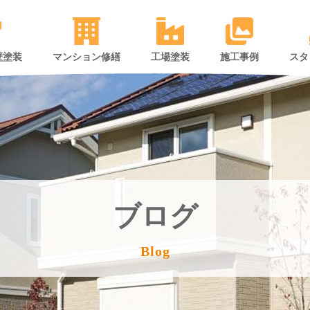
壁塗装
マンション修繕
工場塗装
施工事例
スタ
ブログ
Blog