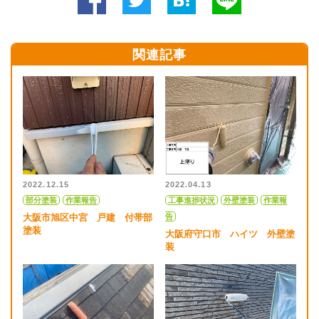
関連記事
2022.12.15
2022.04.13
部分塗装
作業報告
工事進捗状況
外壁塗装
作業報
大阪市旭区中宮 戸建 付帯部
告
塗装
大阪府守口市 ハイツ 外壁塗
装