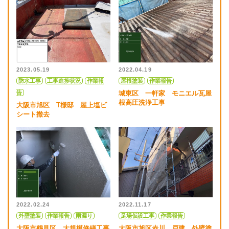
2023.05.19
2022.04.19
防水工事
工事進捗状況
作業報
屋根塗装
作業報告
告
城東区 一軒家 モニエル瓦屋
根高圧洗浄工事
大阪市旭区 T様邸 屋上塩ビ
シート撤去
2022.11.17
2022.02.24
足場仮設工事
作業報告
外壁塗装
作業報告
雨漏り
大阪市旭区赤川 戸建 外壁塗
大阪市鶴見区 大規模修繕工事