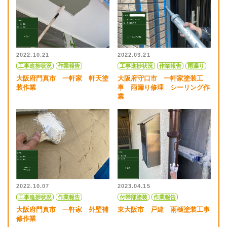
2022.03.21
2022.10.21
工事進捗状況
作業報告
雨漏り
工事進捗状況
作業報告
大阪府守口市 一軒家塗装工
大阪府門真市 一軒家 軒天塗
事 雨漏り修理 シーリング作
装作業
業
2022.10.07
2023.04.15
工事進捗状況
作業報告
付帯部塗装
作業報告
大阪府門真市 一軒家 外壁補
東大阪市 戸建 雨樋塗装工事
修作業