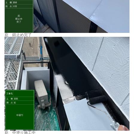
庇 錆止め完了
庇 中塗り施工中