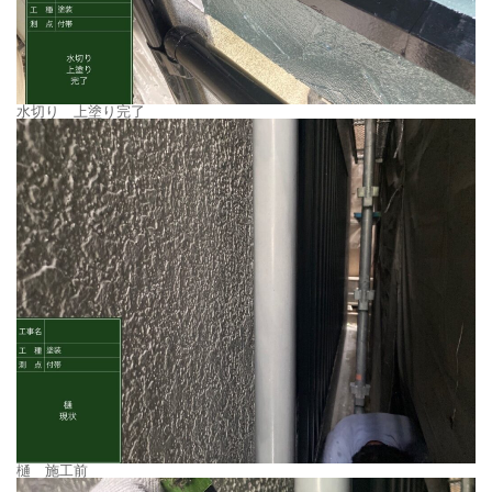
水切り 上塗り完了
樋 施工前