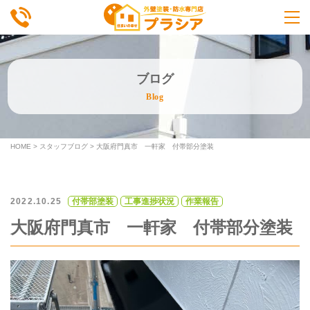
ブログ
Blog
HOME
>
スタッフブログ
>
大阪府門真市 一軒家 付帯部分塗装
2022.10.25
付帯部塗装
工事進捗状況
作業報告
大阪府門真市 一軒家 付帯部分塗装