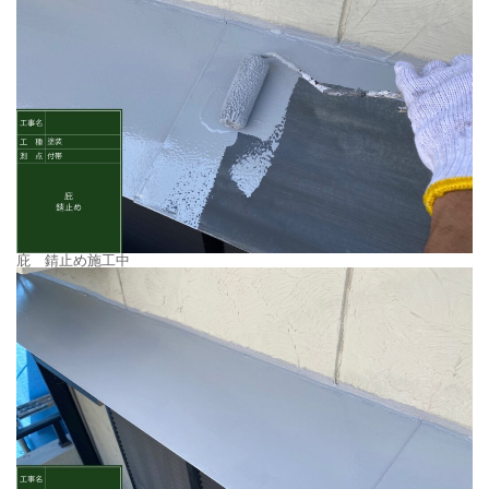
庇 錆止め施工中