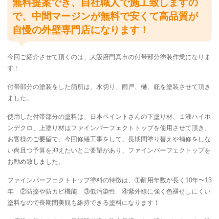
無料提案でき、自社職人で施工致しますの
で、中間マージンが無料で安くて高品質が
自慢の外壁専門店になります！
今回ご紹介させて頂くのは、大阪府門真市の付帯部分塗装作業になりま
す！
付帯部分の塗装をした箇所は、水切り、雨戸、樋、庇を塗装させて頂き
ました。
使用した付帯部分の塗料は、日本ペイントさんの下塗り材、１液ハイポ
ンデクロ、上塗り材はファインパーフェクトトップを使用させて頂き、
お客様のご要望で、今回修繕工事をして、長期間塗り替えや補修をしな
い尚且つ予算を抑えたいとご要望があり、ファインパーフェクトップを
お勧め致しました。
ファインパーフェクトトップ塗料の特徴は、①耐用年数が長く10年〜13
年 ②防藻や防カビ機能 ③低汚染性 ④紫外線に強く色褪せしにくい
塗料なので長期間美観も維持できる塗料になります！