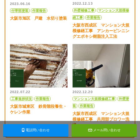
2022.12.13
2023.06.16
外壁補修工事
マンション大規模修
付帯部塗装
作業報告
繕工事
作業報告
大阪市旭区 戸建 水切り塗装
大阪市西成区 マンション大規
模修繕工事 アンカーピンニン
グエポキシ樹脂注入工法
2022.07.22
2022.12.20
工事進捗状況
作業報告
マンション大規模修繕工事
外壁塗
大阪市城東区 鉄骨階段養生・
装
作業報告
ケレン作業
大阪市西成区 マンション大規
模修繕工事 共用部ブロワー洗
浄
電話問い合わせ
メール問い合わせ