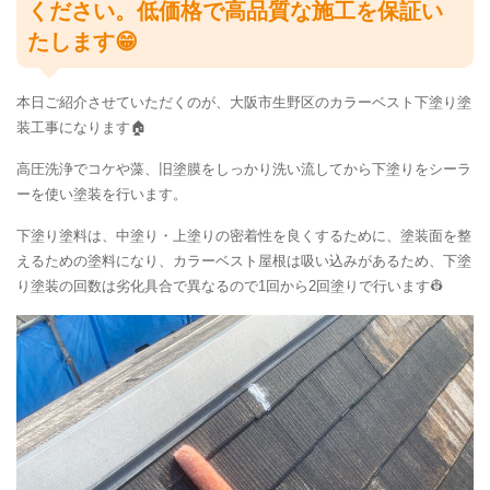
ください。低価格で高品質な施工を保証い
たします😁
本日ご紹介させていただくのが、大阪市生野区のカラーベスト下塗り塗
装工事になります🏠
高圧洗浄でコケや藻、旧塗膜をしっかり洗い流してから下塗りをシーラ
ーを使い塗装を行います。
下塗り塗料は、中塗り・上塗りの密着性を良くするために、塗装面を整
えるための塗料になり、カラーベスト屋根は吸い込みがあるため、下塗
り塗装の回数は劣化具合で異なるので1回から2回塗りで行います👷